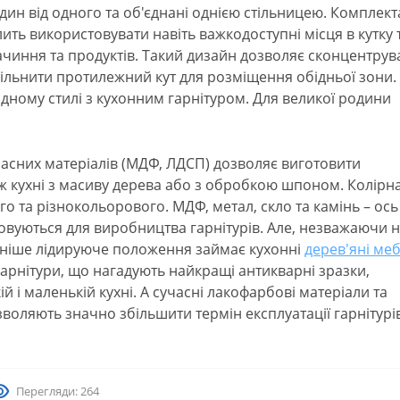
дин від одного та об'єднані однією стільницею. Комплект
ть використовувати навіть важкодоступні місця в кутку 
ачиння та продуктів. Такий дизайн дозволяє сконцентрув
звільнити протилежний кут для розміщення обідньої зони.
в одному стилі з кухонним гарнітуром. Для великої родини
часних матеріалів (МДФ, ЛДСП) дозволяє виготовити
ніж кухні з масиву дерева або з обробкою шпоном. Колірн
го та різнокольорового. МДФ, метал, скло та камінь – ось
овуються для виробництва гарнітурів. Але, незважаючи 
 раніше лідируюче положення займає кухонні
дерев'яні меб
гарнітури, що нагадують найкращі антикварні зразки,
й і маленькій кухні. А сучасні лакофарбові матеріали та
воляють значно збільшити термін експлуатації гарнітурів
Перегляди: 264