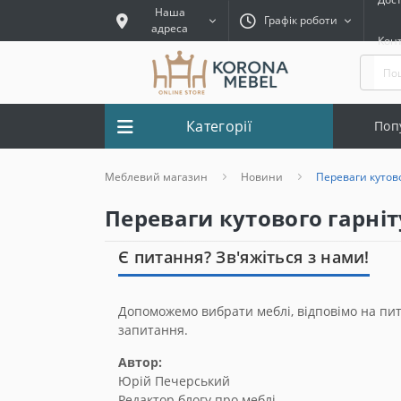
Наша
Графік роботи
адреса
Кон
Категорії
Поп
Меблевий магазин
Новини
Переваги кутово
Переваги кутового гарніт
Є питання? Зв'яжіться з нами!
Допоможемо вибрати меблі, відповімо на пи
запитання.
Автор:
Юрій Печерський
Редактор блогу про меблі