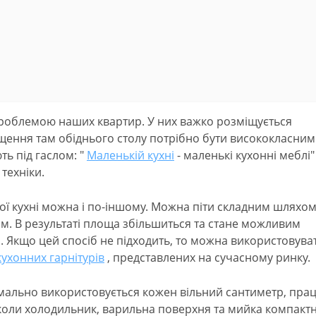
проблемою наших квартир. У них важко розміщується
іщення там обіднього столу потрібно бути висококласним
ть під гаслом: "
Маленькій кухні
- маленькі кухонні меблі" 
техніки.
ї кухні можна і по-іншому. Можна піти складним шляхом
ом. В результаті площа збільшиться та стане можливим
. Якщо цей спосіб не підходить, то можна використовува
кухонних гарнітурів
, представлених на сучасному ринку.
имально використовується кожен вільний сантиметр, пра
 коли холодильник, варильна поверхня та мийка компакт