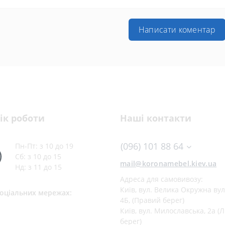
Написати коментар
ік роботи
Наші контакти
(096) 101 88 64
Пн-Пт: з 10 до 19
Сб: з 10 до 15
mail@koronamebel.kiev.ua
Нд: з 11 до 15
Адреса для самовивозу:
Київ, вул. Велика Окружна ву
соціальних мережах:
4Б, (Правий берег)
Київ, вул. Милославська, 2а (
берег)