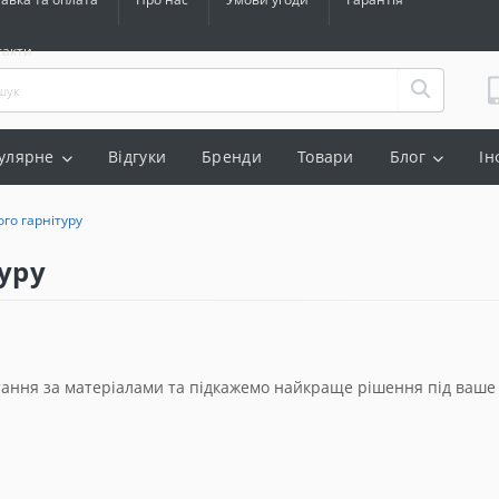
такти
улярне
Відгуки
Бренди
Товари
Блог
Ін
го гарнітуру
уру
тання за матеріалами та підкажемо найкраще рішення під ваше