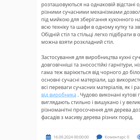
розташовуються на однаковій відстані о
різними сучасними механізмами дозволи
під мийкою для зберігання кухонного н
всю техніку та шафи в одному кутку та 
Обідній стіл та стільці легко підібрати 
можна взяти розкладний стіл.
Застосування для виробництва кухні су
довговічніші та зносостійкі гарнітури, 
гама теж варіюється від чорного до біло
основні сучасні матеріали, що використ
всі переваги сучасних матеріалів, як і
від виробника
. Чудово виконані кутові 
виглядають стильно і вишукано і у великі
різноманітні просочення для дерева доз
фасадів з масиву дерева різних порід.
16.09.2024 00:00:00
Коментарі: 0