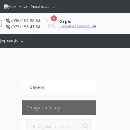
Українська
0
Особистий кабінет
(096) 101 88 64
0 грн.
Зробити замовлення
(073) 158 41 84
формація
Новини
Пошук по блогу