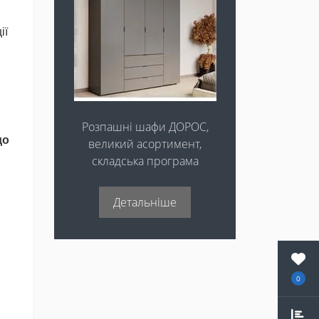
ії
Розпашні шафи ДОРОС,
до
великий асортимент,
складська програма
Детальніше
0