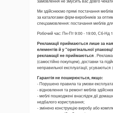
замовлення не змусить вас довго чекат
Ми здійснюємо прямі постачання меблів 
за каталогами фірм-виробників за опти
спецзамовлення: постачання меблів для з
Робочий час: Пн-Пт 9:00 - 19:00, Сб-Нд 1
Рекламації приймаються лише за ная
елементів й у "оригінальної упаковці
рекламації не приймаються
. Реклама
(самостійно покупцем), доставки та під
неправильної експлуатації, усуваються 
Гарантія не поширюється, якщо:
- Порушено правила та умови експлуатац
- відновлення та ремонт меблів здійсн
- меблі пошкоджені внаслідок дії домашн
недбалого користування;
- змінено конструкцію виробу або комп