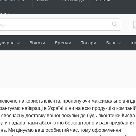
такти
улярне
Відгуки
Бренди
Товари
Блог
Ін
иключно на користь клієнта, пропонуючи максимально вигідн
арантуємо найкращі в Україні ціни на всю продукцію компаній
 своєчасну доставку вашої покупки до будь-якої точки Києва
 бути надана нами абсолютно безкоштовно у разі придбання
ень. Ми цінуємо ваш особистий час, тому оформлення