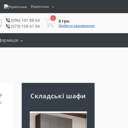
Українська
0
Особистий кабінет
(096) 101 88 64
0 грн.
Зробити замовлення
(073) 158 41 84
формація
і
Складські шафи
,