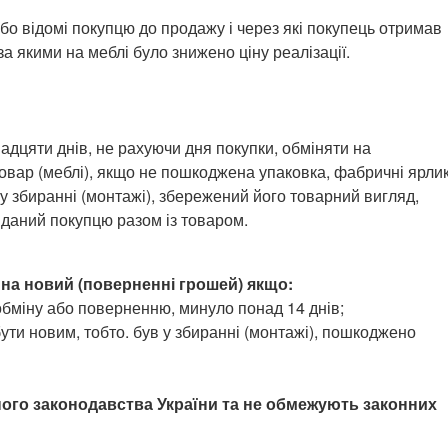
або відомі покупцю до продажу і через які покупець отримав
за якими на меблі було знижено ціну реалізації.
дцяти днів, не рахуючи дня покупки, обміняти на
овар (меблі), якщо не пошкоджена упаковка, фабричні ярли
в у збиранні (монтажі), збережений його товарний вигляд,
виданий покупцю разом із товаром.
 на новий (поверненні грошей) якщо:
 обміну або поверненню, минуло понад 14 днів;
ути новим, тобто. був у збиранні (монтажі), пошкоджено
ного законодавства України та не обмежують законних