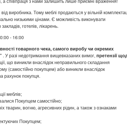
и, а співпраця з нами залишить лише приємні враження!
від виробника. Тому меблі продаються у вільній комплектац
мально низькими цінами. Є можливість виконувати
акладів, готелів, лікарень.
0:00 - 16:00
вності товарного чека, самого виробу чи окремих
"
. У разі недотримання вищевказаних вимог,
претензії що
ції, що виникли внаслідок неправильного складання
йому (самостійно покупцем) або виникли внаслідок
за рахунок покупця.
ії меблів;
ювалися Покупцем самостійно;
іх тварин, вогню, агресивних рідин, а також з ознаками
лектуючих Покупцем;