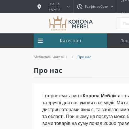
Наша
Графік роботи
адреса
Кон
Категорії
Поп
Меблевий магазин
Про нас
Про нас
Інтернет-магазин
«Корона Меблі»
діє в
та зручні для вас умови взаємодії. Ми г
дистриб'юторами яких є, та забезпечимо
та області. При цьому ця послуга може
вами товарів на суму понад 20000 грив