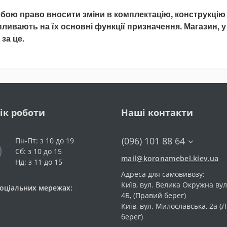
бою право вносити зміни в комплектацію, конструкцію
впливають на їх основні функції призначення. Магазин, у
за це.
ік роботи
Наші контакти
(096) 101 88 64
Пн-Пт: з 10 до 19
Сб: з 10 до 15
mail@koronamebel.kiev.ua
Нд: з 11 до 15
Адреса для самовивозу:
Київ, вул. Велика Окружна ву
соціальних мережах:
4Б, (Правий берег)
Київ, вул. Милославська, 2а (
берег)