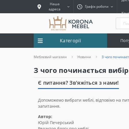
Наша
Графік роботи
адреса
Кон
Категорії
Поп
Меблевий магазин
Новини
З чого починає
З чого починається вибі
Є питання? Зв'яжіться з нами!
Допоможемо вибрати меблі, відповімо на пи
запитання.
Автор:
Юрій Печерський
Редактор блогу про меблі