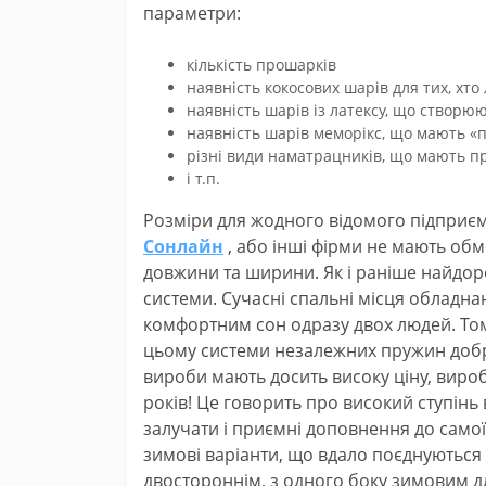
параметри:
кількість прошарків
наявність кокосових шарів для тих, хто
наявність шарів із латексу, що створюю
наявність шарів меморікс, що мають «п
різні види наматрацників, що мають п
і т.п.
Розміри для жодного відомого підприєм
Сонлайн
, або інші фірми не мають обм
довжини та ширини. Як і раніше найдо
системи. Сучасні спальні місця обладн
комфортним сон одразу двох людей. Тому
цьому системи незалежних пружин добр
вироби мають досить високу ціну, виро
років! Це говорить про високий ступінь 
залучати і приємні доповнення до самої
зимові варіанти, що вдало поєднуються
двостороннім, з одного боку зимовим д