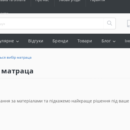
такти
улярне
Відгуки
Бренди
Товари
Блог
Ін
ться вибір матраца
р матраца
тання за матеріалами та підкажемо найкраще рішення під ваше