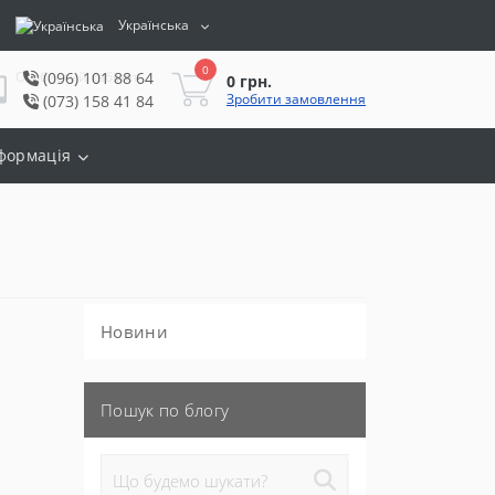
Українська
0
Особистий кабінет
(096) 101 88 64
0 грн.
Зробити замовлення
(073) 158 41 84
формація
Новини
Пошук по блогу