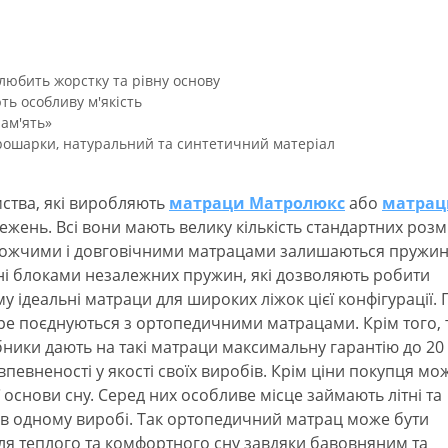
 любить жорстку та рівну основу
ть особливу м'якість
ам'ять»
рошарки, натуральний та синтетичний матеріал
ства, які виробляють
матраци Матролюкс
або
матрац
ежень. Всі вони мають велику кількість стандартних розм
рожчими і довговічними матрацами залишаються пружин
ані блоками незалежних пружин, які дозволяють робити
 ідеальні матраци для широких ліжок цієї конфігурації.
е поєднуються з ортопедичними матрацами. Крім того, т
бники дають на такі матраци максимальну гарантію до 20
впевненості у якості своїх виробів. Крім ціни покупця мо
 основи сну. Серед них особливе місце займають літні та
 в одному виробі. Так ортопедичний матрац може бути
ля теплого та комфортного сну завдяки бавовняним та