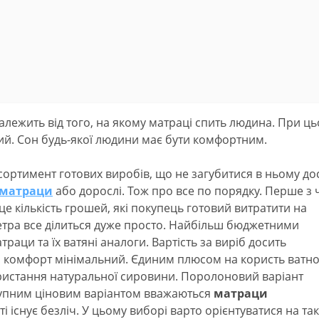
алежить від того, на якому матраці спить людина. При ц
ячий. Сон будь-якої людини має бути комфортним.
ортимент готових виробів, що не загубитися в ньому до
 матраци
або дорослі. Тож про все по порядку. Перше з
е кількість грошей, які покупець готовий витратити на
етра все ділиться дуже просто. Найбільш бюджетними
аци та їх ватяні аналоги. Вартість за виріб досить
, комфорт мінімальний. Єдиним плюсом на користь ватн
ристання натуральної сировини. Поролоновий варіант
тупним ціновим варіантом вважаються
матраци
ті існує безліч. У цьому виборі варто орієнтуватися на так