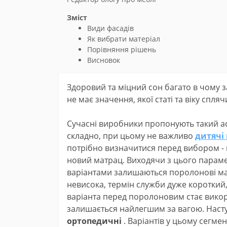
Зміст
Види фасадів
Як вибрати матеріал
Порівняння рішень
Висновок
Здоровий та міцний сон багато в чому з
не має значення, якої статі та віку спл
Сучасні виробники пропонують такий ас
складно, при цьому не важливо
дитячі
потрібно визначитися перед вибором - ц
новий матрац. Виходячи з цього парам
варіантами залишаються поролонові матр
невисока, термін служби дуже короткий
варіанта перед поролоновим стає вико
залишається найлегшим за вагою. Нас
ортопедичні
. Варіантів у цьому сегмен