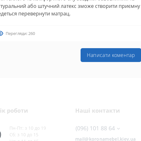
атуральний або штучний латекс зможе створити приємну
едеться перевернути матрац.
Перегляди: 260
Написати коментар
ік роботи
Наші контакти
(096) 101 88 64
Пн-Пт: з 10 до 19
Сб: з 10 до 15
mail@koronamebel.kiev.ua