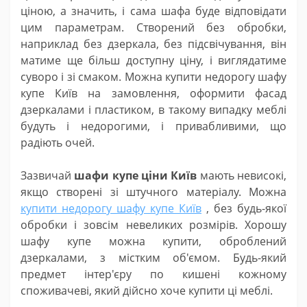
ціною, а значить, і сама шафа буде відповідати
цим параметрам. Створений без обробки,
наприклад без дзеркала, без підсвічування, він
матиме ще більш доступну ціну, і виглядатиме
суворо і зі смаком. Можна купити недорогу шафу
купе Київ на замовлення, оформити фасад
дзеркалами і пластиком, в такому випадку меблі
будуть і недорогими, і привабливими, що
радіють очей.
Зазвичай
шафи купе ціни Київ
мають невисокі,
якщо створені зі штучного матеріалу. Можна
купити недорогу шафу купе Київ
, без будь-якої
обробки і зовсім невеликих розмірів. Хорошу
шафу купе можна купити, оброблений
дзеркалами, з містким об'ємом. Будь-який
предмет інтер'єру по кишені кожному
споживачеві, який дійсно хоче купити ці меблі.