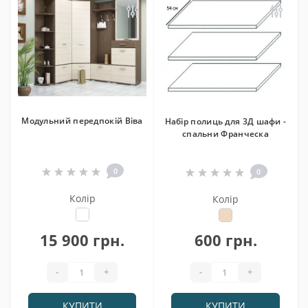
Модульний передпокій Віва
Набір полиць для 3Д шафи -
спальни Франческа
0
0
Колір
Колір
15 900 грн.
600 грн.
-
+
-
+
КУПИТИ
КУПИТИ