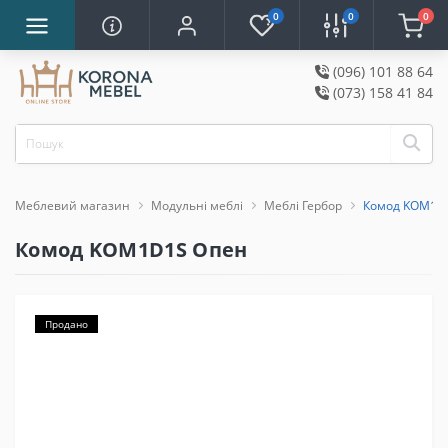
0
0
0
(096) 101 88 64
(073) 158 41 84
Меблевий магазин
Модульні меблі
Меблі Гербор
Комод KOM1D
Комод KOM1D1S Опен
Продано