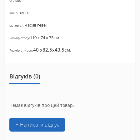
стільці.
венге
колір:
масив гевеї
матеріал:
110 х 74 х 75 см.
Розмір столу:
40 х
82,5
х
43,5
см.
Розмір стільця:
Відгуків (0)
Немає відгуків про цей товар.
+ Написати відгук