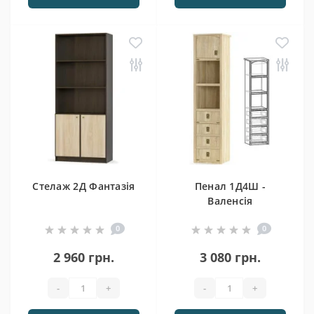
Стелаж 2Д Фантазія
Пенал 1Д4Ш -
Валенсія
0
0
2 960 грн.
3 080 грн.
-
+
-
+