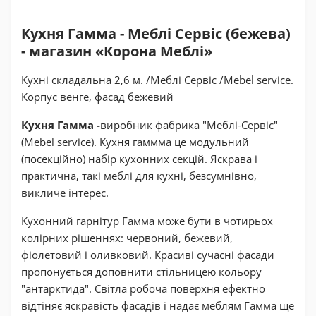
Кухня Гамма - Меблі Сервіс (бежева)
- магазин «Корона Меблі»
Кухні складальна 2,6 м. /Меблі Сервіс /Mebel service.
Корпус венге, фасад бежевий
Кухня Гамма -
виробник фабрика "Меблі-Сервіс"
(Mebel service). Кухня гаммма це модульний
(посекційно) набір кухонних секцій. Яскрава і
практична, такі меблі для кухні, безсумнівно,
викличе інтерес.
Кухонний гарнітур Гамма може бути в чотирьох
колірних рішеннях: червоний, бежевий,
фіолетовий і оливковий. Красиві сучасні фасади
пропонується доповнити стільницею кольору
"антарктида". Світла робоча поверхня ефектно
відтіняє яскравість фасадів і надає меблям Гамма ще