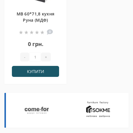
МВ 60*71,8 кухня
Руна (МДФ)
0
0 грн.
-
+
КУПИТИ