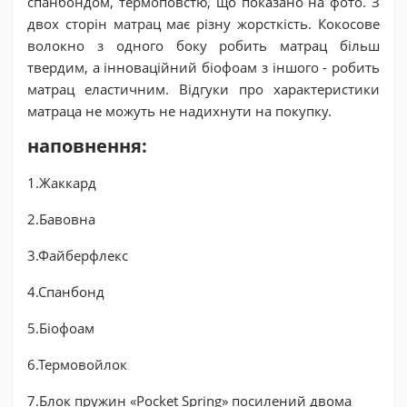
спанбондом, термоповстю, що показано на фото. З
двох сторін матрац має різну жорсткість. Кокосове
волокно з одного боку робить матрац більш
твердим, а інноваційний біофоам з іншого - робить
матрац еластичним. Відгуки про характеристики
матраца не можуть не надихнути на покупку.
наповнення:
1.Жаккард
2.Бавовна
3.Файберфлекс
4.Спанбонд
5.Біофоам
6.Термовойлок
7.Блок пружин «Pocket Spring» посилений двома