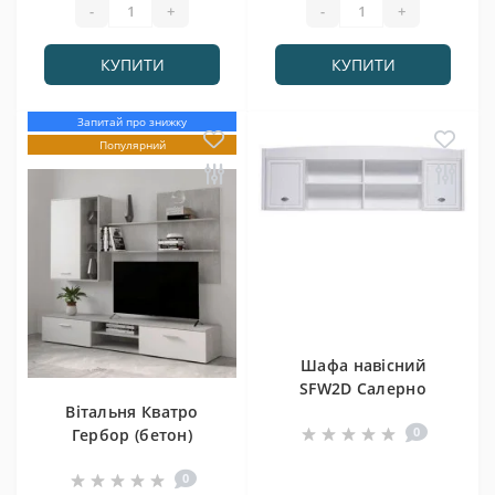
-
+
-
+
КУПИТИ
КУПИТИ
Запитай про знижку
Популярний
Шафа навісний
SFW2D Салерно
Вітальня Кватро
0
Гербор (бетон)
0