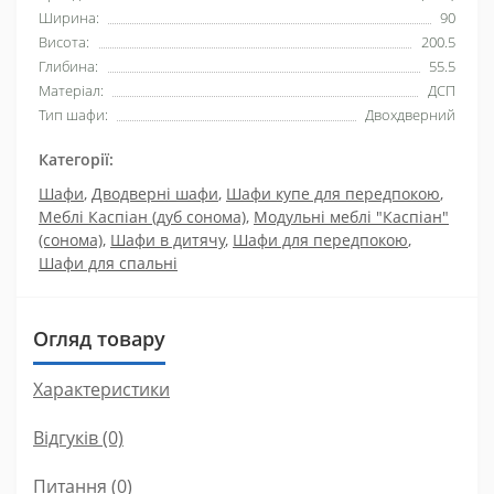
Ширина:
90
Висота:
200.5
Глибина:
55.5
Матеріал:
ДСП
Тип шафи:
Двохдверний
Категорії:
Шафи
,
Дводверні шафи
,
Шафи купе для передпокою
,
Меблі Каспіан (дуб сонома)
,
Модульні меблі "Каспіан"
(сонома)
,
Шафи в дитячу
,
Шафи для передпокою
,
Шафи для спальні
Огляд товару
Характеристики
Відгуків (0)
Питання
(0)