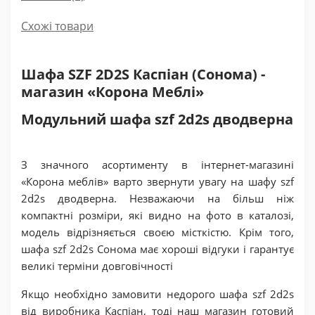
Схожі товари
Шафа SZF 2D2S Каспіан (Сонома) -
магазин «Корона Меблі»
Модульний шафа szf 2d2s дводверна
З значного асортименту в інтернет-магазині
«Корона меблів» варто звернути увагу на шафу szf
2d2s дводверна. Незважаючи на більш ніж
компактні розміри, які видно на фото в каталозі,
модель відрізняється своєю місткістю. Крім того,
шафа szf 2d2s Сонома має хороші відгуки і гарантує
великі терміни довговічності
Якщо необхідно замовити недорого шафа szf 2d2s
від виробника Каспіан, тоді наш магазин готовий