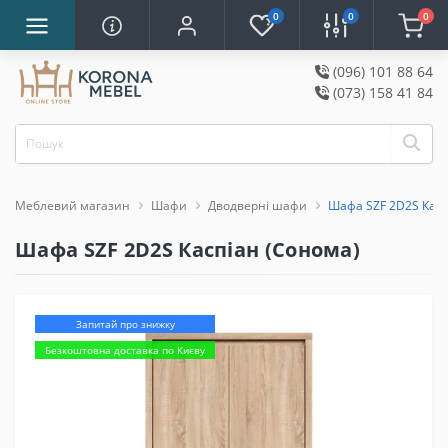
0
0
0
(096) 101 88 64
(073) 158 41 84
Меблевий магазин
Шафи
Дводверні шафи
Шафа SZF 2D2S Касп
Шафа SZF 2D2S Каспіан (Сонома)
Запитай про знижку
Безкоштовна доставка по Києву