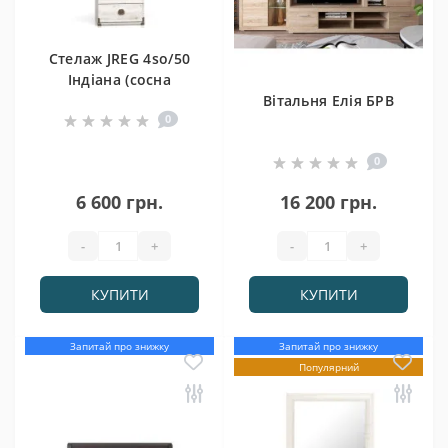
Стелаж JREG 4so/50
Індіана (сосна
арізонська)
Вітальня Елія БРВ
0
0
6 600 грн.
16 200 грн.
-
+
-
+
КУПИТИ
КУПИТИ
Запитай про знижку
Запитай про знижку
Популярний