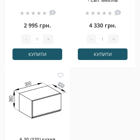
- Світ Меблів
0
0
2 995 грн.
4 330 грн.
-
+
-
+
КУПИТИ
КУПИТИ
А 30 (320) кухня