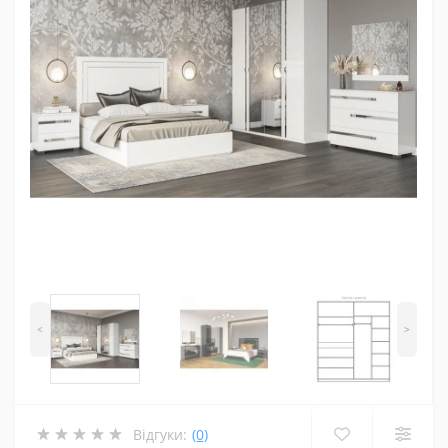
<
>
Відгуки:
(0)