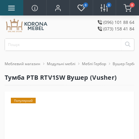
0
0
0
(096) 101 88 64
(073) 158 41 84
Меблевий магазин
Модульні меблі
Меблі Гербор
Вушер Гербор
Тумба РТВ RTV1SW Вушер (Vusher)
Популярний