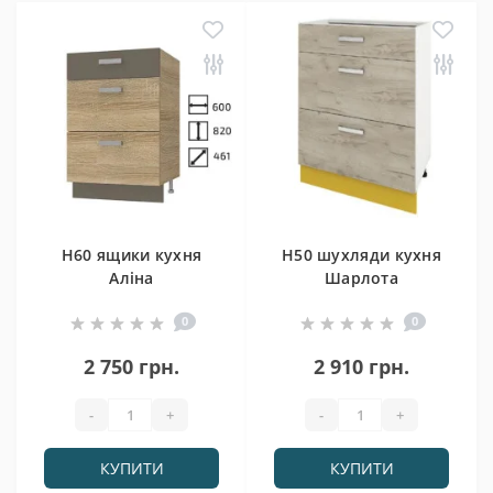
Н60 ящики кухня
Н50 шухляди кухня
Аліна
Шарлота
0
0
2 750 грн.
2 910 грн.
-
+
-
+
КУПИТИ
КУПИТИ