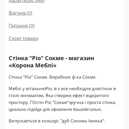
Характеристики
Відгуків (0)
Питання
(0)
Схожі товари
Стінка "Ріо" Сокме - магазин
«Корона Меблі»
Стінка "Ріо" Сокме. Виробник ф-ка Сокме.
Меблі у вітальню
Ріо, в є все необхідне для
стінок в
стилі мінімалізм
, Яка створює ефект відкритого
простору. Г
Остін Ріо "Сокме"
зручна і проста стінка
,
Ідеально підійде для офомленія Вашої
вітальні
.
Випускається в кольорі: "дуб Сонома /мокка".