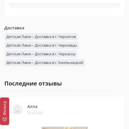
Доставка
Детская Лами – Доставка в г. Чернигов
Детская Лами – Доставка в г. Черновцы
Детская Лами – Доставка в г. Черкассы
Детская Лами – Доставка в г. Хмельницкий
Детская Лами – Доставка в г. Херсон
Детская Лами – Доставка в г. Харьков
Последние отзывы
Детская Лами – Доставка в г. Ужгород
Детская Лами – Доставка в г. Тернополь
Фильтр
Детская Лами – Доставка в г. Сумы
Алла
09.02.2026
Детская Лами – Доставка в г. Ровно
Детская Лами – Доставка в г. Полтава