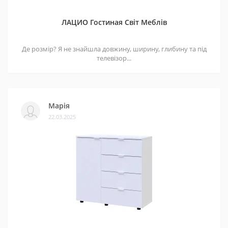
Тумбы прикроватные – Доставка в г. Житомир
ЛАЦИО Гостиная Світ Меблів
Тумбы прикроватные – Доставка в г. Днепр
Тумбы прикроватные – Доставка в г. Винница
Де розмір? Я не знайшла довжину, ширину, глибину та під
телевізор...
Марія
22.03.2025