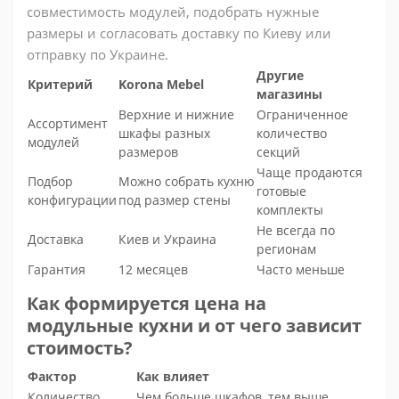
совместимость модулей, подобрать нужные
размеры и согласовать доставку по Киеву или
отправку по Украине.
Другие
Критерий
Korona Mebel
магазины
Верхние и нижние
Ограниченное
Ассортимент
шкафы разных
количество
модулей
размеров
секций
Чаще продаются
Подбор
Можно собрать кухню
готовые
конфигурации
под размер стены
комплекты
Не всегда по
Доставка
Киев и Украина
регионам
Гарантия
12 месяцев
Часто меньше
Как формируется цена на
модульные кухни и от чего зависит
стоимость?
Фактор
Как влияет
Количество
Чем больше шкафов, тем выше