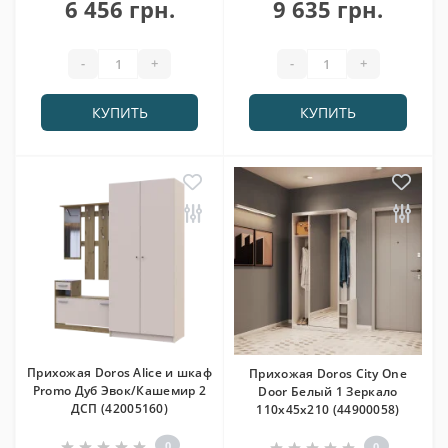
6 456 грн.
9 635 грн.
-
+
-
+
КУПИТЬ
КУПИТЬ
Прихожая Doros Alice и шкаф
Прихожая Doros City One
Promo Дуб Эвок/Кашемир 2
Door Белый 1 Зеркало
ДСП (42005160)
110х45х210 (44900058)
0
0