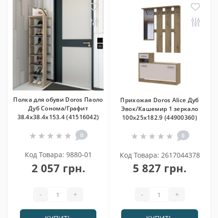
Полка для обуви Doros Паоло
Прихожая Doros Alice Дуб
Дуб Сонома/Графит
Эвок/Кашемир 1 зеркало
38.4х38.4х153.4 (41516042)
100х25х182.9 (44900360)
0
0
Код Товара: 9880-01
Код Товара: 2617044378
2 057 грн.
5 827 грн.
-
+
-
+