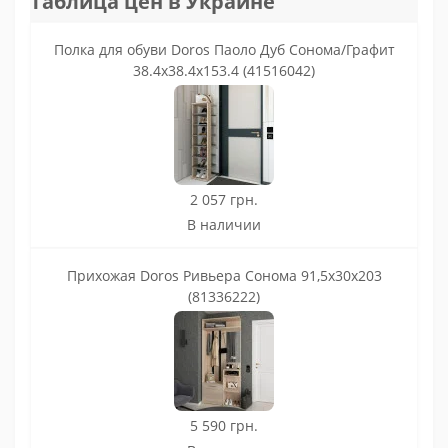
Таблица цен в Украине
Полка для обуви Doros Паоло Дуб Сонома/Графит
38.4х38.4х153.4 (41516042)
2 057 грн.
В наличии
Прихожая Doros Ривьера Cонома 91,5х30х203
(81336222)
5 590 грн.