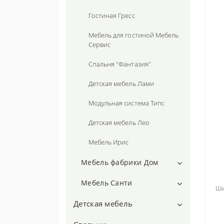
Детская мебель Твист
Мебель Кентуки (Kentuki)
Прихожие Гамма Стиль
Спальни ДОРОС
Гостиная Гресс
Мебель Лофт
Мебель Кристина (Kristina)
Тумбы в прихожую
Гостиная Дана
Мебель для гостиной Мебель
Мебель Эшли
Сервис
Мебель Лорен (Loren)
Кухонные столы
Спальня "Фантазия"
Мебель Маркус
Мебель для ванной комнаты
Детская мебель Лами
Мебель Порто (PORTO)
Модульная система Типс
Детская мебель Лео
Мебель Ирис
Мебель фабрики Дом
Комоды Улик
Мебель Санти
Шк
Мебель для гардероба Престо
Модульная мебель "Белль"
Детская мебель
Шкафы гардеробные Сота
Прихожая Монблан