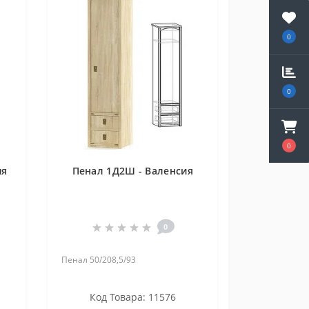
0
0
0
ия
Пенал 1Д2Ш - Валенсия
0
Пенал 50/208,5/93
Код Товара: 11576