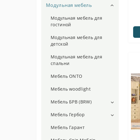
Модульная мебель
Модульная мебель для
гостиной
Модульная мебель для
детской
Модульная мебель для
спальни
Мебель ONTO
Мебель woodlight
Мебель БРВ (BRW)
Мебель Ацтека
Мебель Гербор
Мебель Антверпен 2
Мебель Лайн Гербор
Мебель Гарант
(Antwerpen)
Модульная система Соната