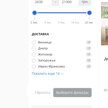
-
грн.
2 тыс.
4 тыс.
9 тыс.
14 тыс.
22 тыс.
ДОСТАВКА
Винница
17
Днепр
17
Житомир
17
Д
Запорожье
17
Ивано-Франковск
17
Показать еще 16
Де
Сбросить
Выберите фильтры