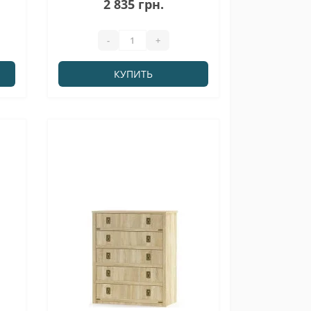
2 835 грн.
-
+
КУПИТЬ