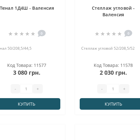
Пенал 1Д4Ш - Валенсия
Стеллаж угловой -
Валенсия
0
0
нал 50/208,5/44,5
Стеллаж угловой 52/208,5/52
Код Товара: 11577
Код Товара: 11578
3 080 грн.
2 030 грн.
-
+
-
+
КУПИТЬ
КУПИТЬ