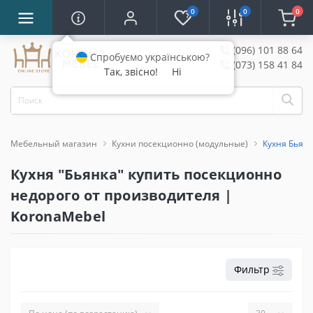
0
0
0
(096) 101 88 64
Спробуємо українською?
(073) 158 41 84
Так, звісно!
Ні
Мебельный магазин
Кухни посекционно (модульные)
Кухня Бьян
Кухня "Бьянка" купить посекционно
недорого от производителя |
KoronaMebel
Фильтр