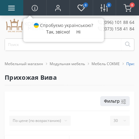
0
0
0
(096) 101 88 64
Спробуємо українською?
(073) 158 41 84
Так, звісно!
Ні
Мебельный магазин
Модульная мебель
Мебель СОКМЕ
Прихо
Прихожая Вива
Фильтр