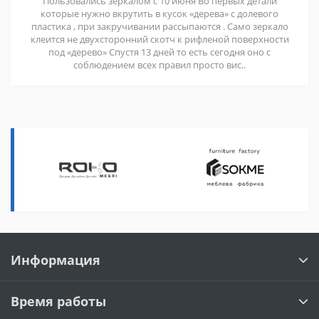
Пользовались зеркалом с 10 июня Во первых детали
которые нужно вкрутить в кусок «дерева» с долевого
пластика , при закручивании рассыпаются . Само зеркало
клеится не двухсторонний скотч к рифленой поверхности
под «дерево» Спустя 13 дней то есть сегодня оно с
соблюдением всех правил просто вис..
Информация
Время работы