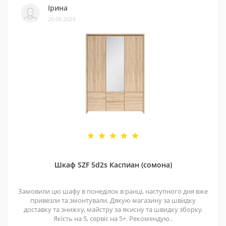
Ірина
20.09.2024
Шкаф SZF 5d2s Каспиан (сомона)
Замовили цю шафу в понеділок в ранці, наступного дня вже
привезли та змонтували. Дякую магазину за швидку
доставку та знижку, майстру за якисну та швидку зборку.
Якість на 5, сервіс на 5+. Рекомендую..