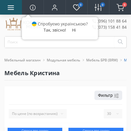
0
0
0
(096) 101 88 64
Спробуємо українською?
(073) 158 41 84
Так, звісно!
Ні
Мебельный магазин
Модульная мебель
Мебель БРВ (BRW)
Меб
Мебель Кристина
Фильтр
Спроси про скидку
Спроси про скидку