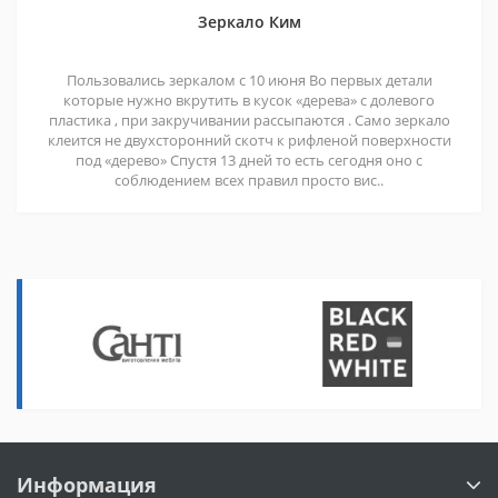
Зеркало Ким
Пользовались зеркалом с 10 июня Во первых детали
которые нужно вкрутить в кусок «дерева» с долевого
пластика , при закручивании рассыпаются . Само зеркало
клеится не двухсторонний скотч к рифленой поверхности
под «дерево» Спустя 13 дней то есть сегодня оно с
соблюдением всех правил просто вис..
Информация