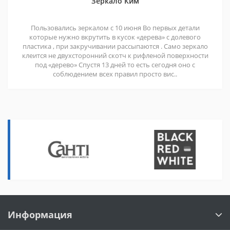
Зеркало Ким
Пользовались зеркалом с 10 июня Во первых детали
которые нужно вкрутить в кусок «дерева» с долевого
пластика , при закручивании рассыпаются . Само зеркало
клеится не двухсторонний скотч к рифленой поверхности
под «дерево» Спустя 13 дней то есть сегодня оно с
соблюдением всех правил просто вис..
Информация