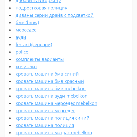
добавить в корзину
подростковая полиция
диваны серии драйв с подсветкой
бмв (bmw)
мерседес
ауди
ferrari (феррари)
police
комплекты варианты
хочу элит
кровать машина бмв синий
кровать машина бмв красный
кровать машина бмв mebelkon
кровать машина ауди mebelkon
кровать машина мерседес mebelkon
кровать машина мерседес
кровать машина полиция синий
кровать машина полиция
кровать машина матрас mebelkon