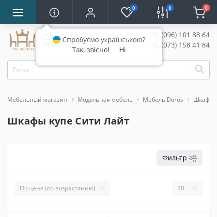
0
0
0
(096) 101 88 64
Спробуємо українською?
(073) 158 41 84
Так, звісно!
Ні
Мебельный магазин
Модульная мебель
Мебель Doros
Шкафы-к
Шкафы купе Сити Лайт
Фильтр