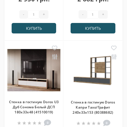
-
+
-
+
КУПИТЬ
КУПИТЬ
Стенка в гостиную Doros U3
Стенка в гостиную Doros
Дуб Сонома Белый ДСП
Капри Тахо/Графит
180х33х48 (41510019)
240х33х153 (80388682)
0
0