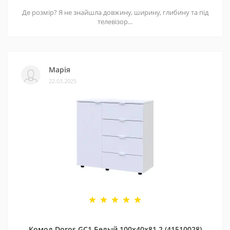
Детская мебель Локи – Доставка в г. Винница
Де розмір? Я не знайшла довжину, ширину, глибину та під
телевізор...
Марія
22.03.2025
Комод Doros GС1 Белый 100х40х81,2 (41510028)