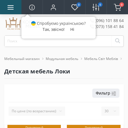
0
0
0
(096) 101 88 64
Спробуємо українською?
(073) 158 41 84
Так, звісно!
Ні
Мебельный магазин
Модульная мебель
Мебель Світ Меблів
Де
Детская мебель Локи
Фильтр
Популярный
Популярный