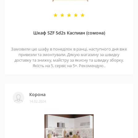
Шкаф SZF 5d2s Каспиан (сомона)
Замовили цю шафу в понеділок в ранці, наступного дня вже
привезли та змонтували. Дякую магазину за швидку
доставку та знижку, майстру за якисну та швидку зборку.
Якість на 5, сервіс на 5+. Рекомендую..
Корона
14.02.2024