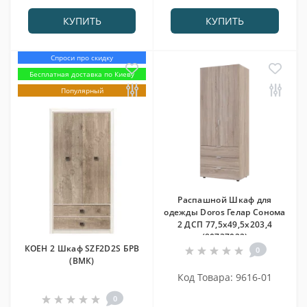
КУПИТЬ
КУПИТЬ
Спроси про скидку
Бесплатная доставка по Киеву
Популярный
Распашной Шкаф для
одежды Doros Гелар Cонома
2 ДСП 77,5х49,5х203,4
(80737022)
КОЕН 2 Шкаф SZF2D2S БРВ
0
(ВМК)
Код Товара: 9616-01
0