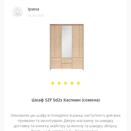
Ірина
20.09.2024
Шкаф SZF 5d2s Каспиан (сомона)
Замовили цю шафу в понеділок в ранці, наступного дня вже
привезли та змонтували. Дякую магазину за швидку
доставку та знижку, майстру за якисну та швидку зборку.
Якість на 5, сервіс на 5+. Рекомендую..