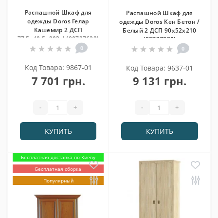
Распашной Шкаф для
Распашной Шкаф для
одежды Doros Гелар
одежды Doros Кен Бетон /
Кашемир 2 ДСП
Белый 2 ДСП 90х52х210
77.5х49.5х203.4 (80737632)
(80737020)
0
0
Код Товара: 9867-01
Код Товара: 9637-01
7 701 грн.
9 131 грн.
-
+
-
+
КУПИТЬ
КУПИТЬ
Бесплатная доставка по Киеву
Бесплатная сборка
Популярный