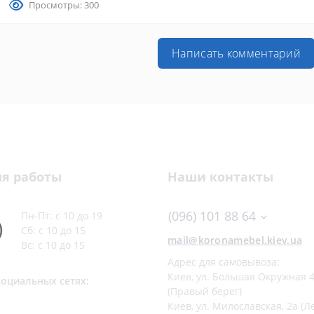
Просмотры: 300
Написать комментарий
я работы
Наши контакты
(096) 101 88 64
Пн-Пт: с 10 до 19
Сб: с 10 до 15
mail@koronamebel.kiev.ua
Вс: с 10 до 15
Адрес для самовывоза:
Киев, ул. Большая Окружная 4
социальных сетях:
(Правый берег)
Киев, ул. Милославская, 2а (