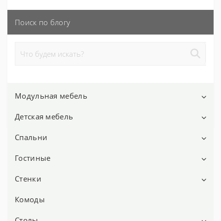
Поиск по блогу
Модульная мебель
Детская мебель
Модульная мебель для гостиной
Модульная мебель для детской
Спальни
Детские столики
Модульная мебель для спальни
Детские письменные столы
Гостиные
Шкаф для одежды в спальню
Мебель ONTO
Шкафы в детскую
Шкафы-купе в спальню
Стенки
Модульная мебель для гостиной
Мебель woodlight
Детские спальни
Комод в спальню
Горки для гостиной
Комоды
Стенки горки
Мебель БРВ (BRW)
Детские комнаты
Тумбы прикроватные
Шкафы купе для гостиной
Мини стенки
Столы