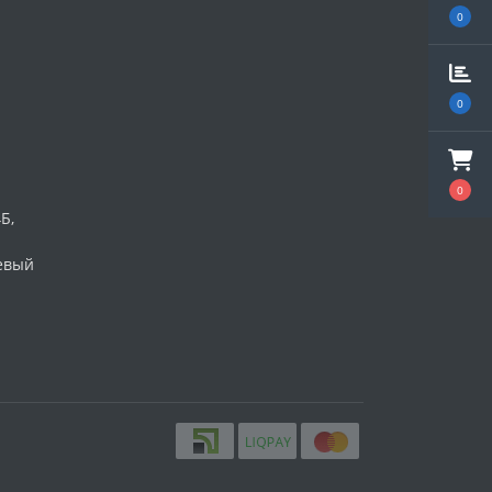
0
0
0
Б,
Левый