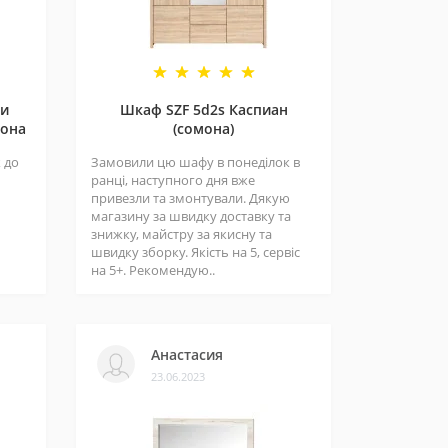
 и
Шкаф SZF 5d2s Каспиан
рона
(сомона)
 до
Замовили цю шафу в понеділок в
ранці, наступного дня вже
привезли та змонтували. Дякую
магазину за швидку доставку та
знижку, майстру за якисну та
швидку зборку. Якість на 5, сервіс
на 5+. Рекомендую..
Анастасия
23.06.2023