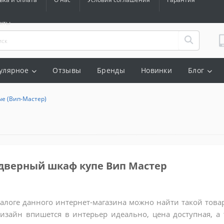
акты
улярное
Отзывы
Бренды
Новинки
Блог
ые (Вип-Мастер)
 дверный шкаф купе Вип Мастер
талоге данного интернет-магазина можно найти такой товар
дизайн впишется в интерьер идеально, цена доступная, а