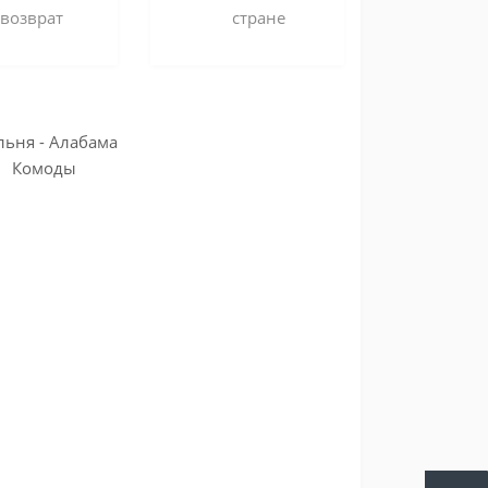
возврат
стране
льня - Алабама
Комоды