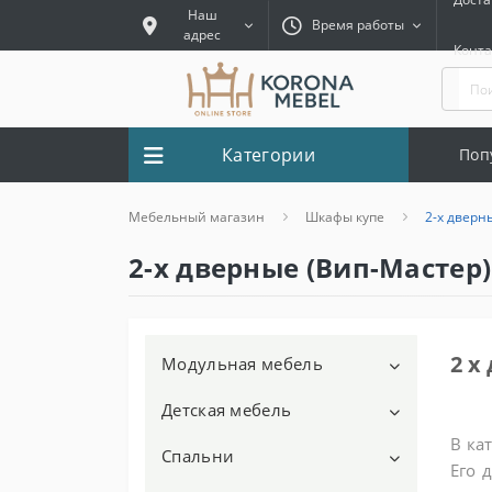
Наш
Время работы
адрес
Конт
Категории
Поп
Мебельный магазин
Шкафы купе
2-х дверн
2-х дверные (Вип-Мастер)
2 х
Модульная мебель
Детская мебель
Модульная мебель для
гостиной
В ка
Спальни
Детские столики
Его 
Модульная мебель для