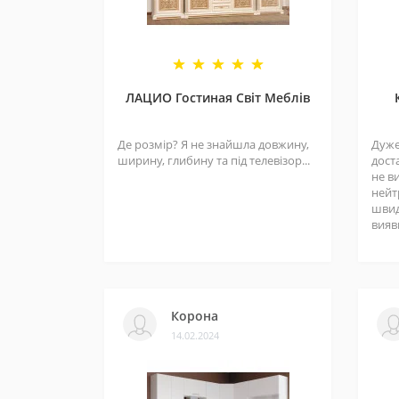
ЛАЦИО Гостиная Світ Меблів
Де розмір? Я не знайшла довжину,
Дуже
ширину, глибину та під телевізор...
дост
не в
нейт
швид
вияви
Корона
14.02.2024