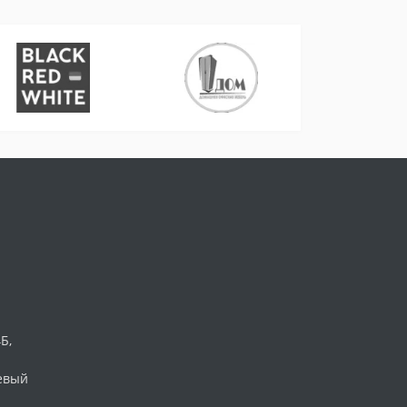
Б,
Левый