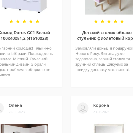
Комод Doros GС1 Белый
Детский столик облако
100х40х81,2 (41510028)
стульчик фиолетовый ко
 гарний комодик! Тільки-но
Замовляли доньці в подарунок
авили і зібрали. Пошкоджень
Нового Року. Дитина дуже
иявила. Місткий. Сучасний
задоволена, гарний столик та
ральний дизайн. Зібрали
зручний стілець. Дякуємо за
ко, проблем зі зборкою не
швидку доставку магазинові..
лося...
Олена
Корона
25.11.2023
23.06.2023