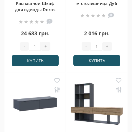
Распашной Шкаф
м столешница Дуб
для одежды Doros
сонома (81359354)
0
Гелар комплект
0
Белый 3+4 ДСП
271,2х49,5х203,4
24 683 грн.
2 016 грн.
(42002120)
-
+
-
+
КУПИТЬ
КУПИТЬ