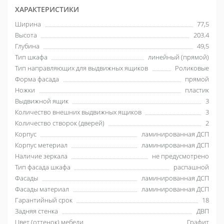
ХАРАКТЕРИСТИКИ
Ширина
77,5
Высота
203.4
Глубина
49,5
Тип шкафа
линейный (прямой)
Тип направляющих для выдвижных ящиков
Роликовые
Форма фасада
прямой
Ножки
пластик
Выдвижной ящик
3
Количество внешних выдвижных ящиков
3
Количество створок (дверей)
2
Корпус
ламинированная ДСП
Корпус метериал
ламинированная ДСП
Наличие зеркала
не предусмотрено
Тип фасада шкафа
распашной
Фасады
ламинированная ДСП
Фасады материал
ламинированная ДСП
Гарантийный срок
18
Задняя стенка
ДВП
Цвет (оттенок) мебели
Графит