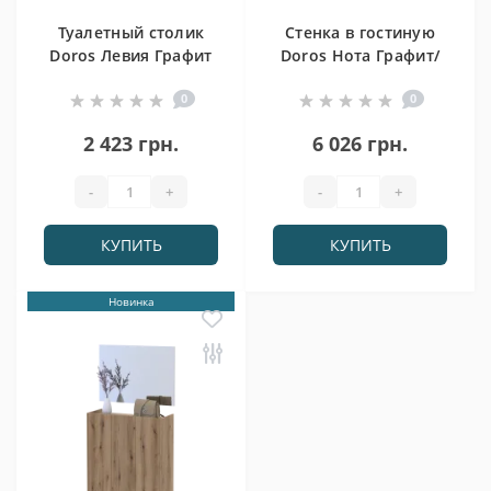
Туалетный столик
Стенка в гостиную
Doros Левия Графит
Doros Нота Графит/
2Ш 100х32х22
Дуб Эвок
0
0
(41516089)
195х42х147
(44900207)
2 423 грн.
6 026 грн.
-
+
-
+
КУПИТЬ
КУПИТЬ
Новинка