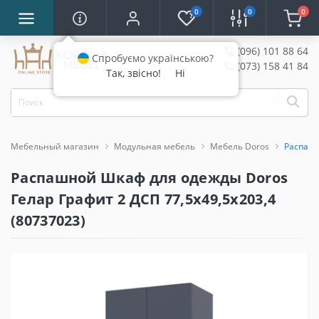
0
0
0
(096) 101 88 64
Спробуємо українською?
(073) 158 41 84
Так, звісно!
Ні
Мебельный магазин
Модульная мебель
Мебель Doros
Распашн
Распашной Шкаф для одежды Doros
Гелар Графит 2 ДСП 77,5х49,5х203,4
(80737023)