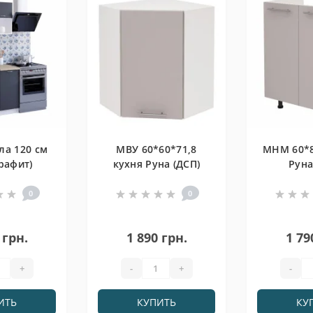
ла 120 см
МВУ 60*60*71,8
МНМ 60*82
рафит)
кухня Руна (ДСП)
Руна
0
0
 грн.
1 890 грн.
1 79
+
-
+
-
ИТЬ
КУПИТЬ
КУ