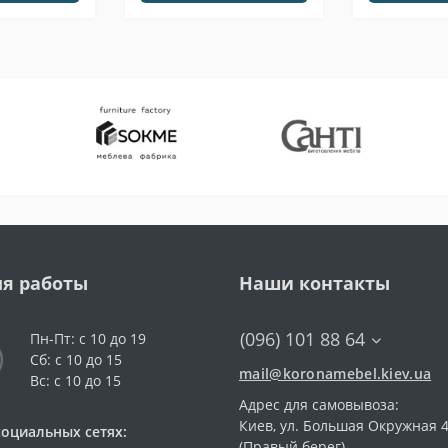
я работы
Наши контакты
(096) 101 88 64
Пн-Пт: с 10 до 19
Сб: с 10 до 15
mail@koronamebel.kiev.ua
Вс: с 10 до 15
Адрес для самовывоза:
Киев, ул. Большая Окружная 4
социальных сетях:
(Правый берег)