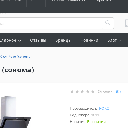
акты
улярное
Отзывы
Бренды
Новинки
Блог
0 см Роко (сонома)
 (сонома)
Отзывы:
(0)
Производитель:
ROKO
Код Товара:
18112
Наличие:
В наличии