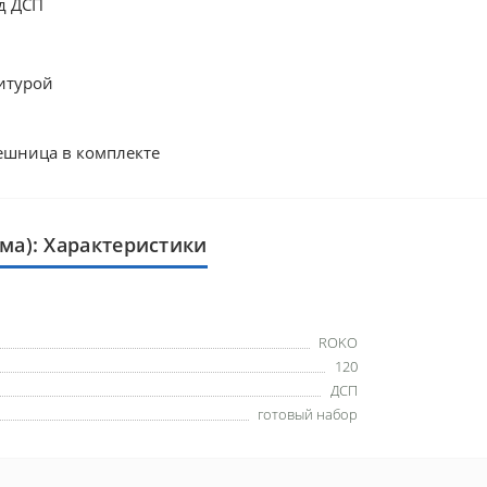
д ДСП
итурой
лешница в комплекте
ома): Характеристики
ROKO
120
ДСП
готовый набор