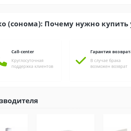
ко (сонома): Почему нужно купить 
Call-center
Гарантия возврат
Круглосуточная
В случае брака
поддержка клиентов
возможен возврат
изводителя