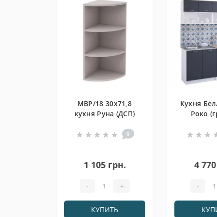
МВР/18 30х71,8
Кухня Бел
кухня Руна (ДСП)
Роко (г
0
1 105 грн.
4 770
-
+
-
КУПИТЬ
КУП