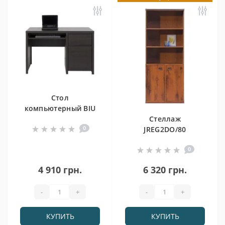
Стол
компьютерный BIU
1D1S Каспиан
Стеллаж
0
JREG2DO/80
Индиана
0
4 910 грн.
6 320 грн.
-
+
-
+
КУПИТЬ
КУПИТЬ