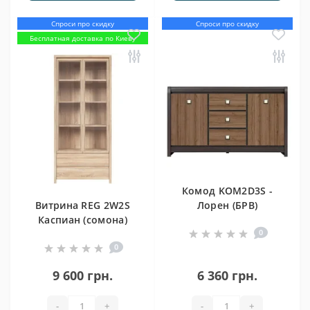
Спроси про скидку
Спроси про скидку
Бесплатная доставка по Киеву
Комод KOM2D3S -
Витрина REG 2W2S
Лорен (БРВ)
Каспиан (сомона)
0
0
9 600 грн.
6 360 грн.
-
+
-
+