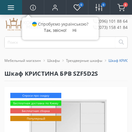
0
0
0
(096) 101 88 64
Спробуємо українською?
(073) 158 41 84
Так, звісно!
Ні
Мебельный магазин
Шкафы
Трехдверные шкафы
Шкаф КРИСТИ
Шкаф КРИСТИНА БРВ SZF5D2S
Спроси про скидку
Бесплатная доставка по Киеву
Бесплатная сборка
Популярный