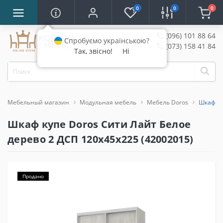
0
0
0
(096) 101 88 64
Спробуємо українською?
(073) 158 41 84
Так, звісно!
Ні
Мебельный магазин
Модульная мебель
Мебель Doros
Шкаф ку
Шкаф купе Doros Сити Лайт Белое
дерево 2 ДСП 120х45х225 (42002015)
Продано