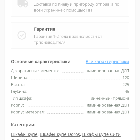
Доставка по Киеву и пригороду, отправка по
всей Укранине с помощью НП
Гарантия
Гарантия 1-2 года в зависимости от
трпоизводителя.
Основные характеристики
Все характеристики
Декоративные элементы:
ламинированная ДСП
Ширина:
120
Высота:
225
Глубина:
45
Тип шкафа:
линейный (прямой)
Корпус:
ламинированная ДСП
Корпус метериал:
ламинированная ДСП
Категории:
Шкафы купе
,
Шкафы-купе Doros
,
Шкафы купе Сити