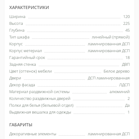
ХАРАКТЕРИСТИКИ
Ширина
120
Высота
225
Глубина
45
Тип шкафа
линейный (прямой)
Корпус
ламинированная ДСП
Корпус метериал
ламинированная ДСП
Гарантийный срок
18
Задняя стенка
ДВП
Цвет (оттенок) мебели
Белое дерево
Двери
ДСП ламинированная
Декор фасада
ЛДСП
Материал раздвижной системы
алюминий
Количество раздвижных дверей
2
Полки для белья (бельевой отдел)
Да
Выдвижная вешалка для одежды
1
ГАБАРИТЫ
Декоративные элементы
ламинированная ДСП