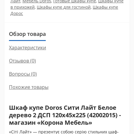
Лайт
,
Мебель Doros
,
Готовые шкафы купе
,
Шкафы купе
в прихожей
,
Шкафы купе для гостиной
,
Шкафы купе
Дорос
Обзор товара
Характеристики
Отзывов (0)
Вопросы
(0)
Похожие товары
Шкаф купе Doros Сити Лайт Белое
дерево 2 ДСП 120х45х225 (42002015) -
магазин «Корона Мебель»
«Сіті Лайт» — презентує собою серію стильних шаф-