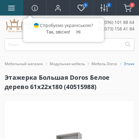
0
0
0
(096) 101 88 64
Спробуємо українською?
(073) 158 41 84
Так, звісно!
Ні
Мебельный магазин
Модульная мебель
Мебель Doros
Этажерк
Этажерка Большая Doros Белое
дерево 61х22х180 (40515988)