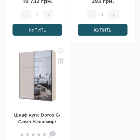
10 732 грн.
293 грн.
-
+
-
+
КУПИТЬ
КУПИТЬ
Шкаф купе Doros G-
Caiser Кашемир/
Кашемир 1 ДСП/1
0
зеркало 3 части