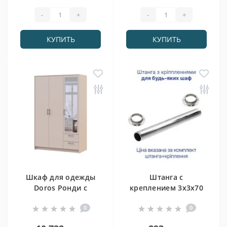
-
+
-
+
КУПИТЬ
КУПИТЬ
Шкаф для одежды
Штанга с
Doros Ронди с
креплением 3х3х70
зеркалом Кашемир
(80373457)
0
0
3 ДСП 121х52х195
(80738473)