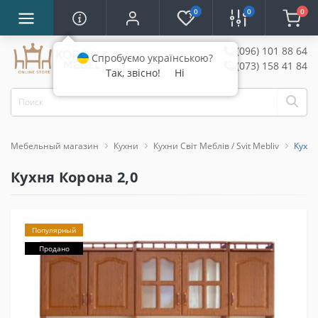
0
0
0
(096) 101 88 64
Спробуємо українською?
(073) 158 41 84
Так, звісно!
Ні
Мебельный магазин
Кухни
Кухни Світ Меблів / Svit Mebliv
Кухня
Кухня Корона 2,0
Популярный
Продано