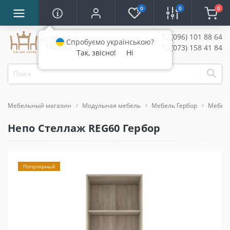
0
0
0
(096) 101 88 64
Спробуємо українською?
(073) 158 41 84
Так, звісно!
Ні
Мебельный магазин
Модульная мебель
Мебель Гербор
Мебель
Непо Стеллаж REG60 Гербор
Популярный