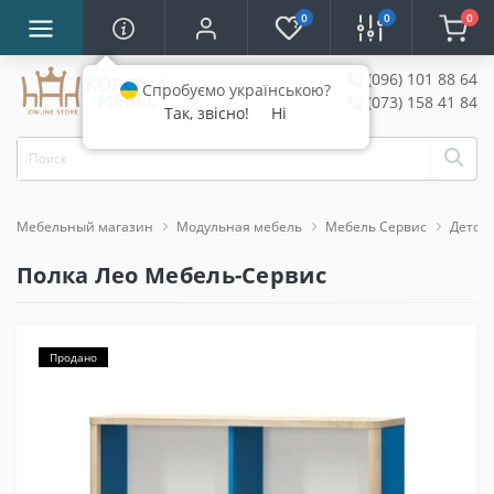
0
0
0
(096) 101 88 64
Спробуємо українською?
(073) 158 41 84
Так, звісно!
Ні
Мебельный магазин
Модульная мебель
Мебель Сервис
Детска
Полка Лео Мебель-Сервис
Продано