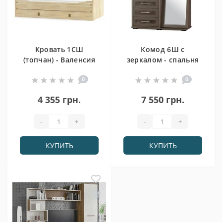
Кровать 1СШ
Комод 6Ш с
(топчан) - Валенсия
зеркалом - спальня
Токио
0
0
4 355 грн.
7 550 грн.
-
+
-
+
КУПИТЬ
КУПИТЬ