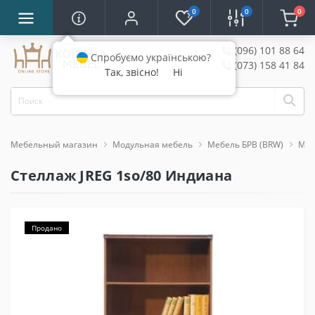
0
0
0
(096) 101 88 64
Спробуємо українською?
(073) 158 41 84
Так, звісно!
Ні
Мебельный магазин
Модульная мебель
Мебель БРВ (BRW)
Меб
Стеллаж JREG 1so/80 Индиана
Продано