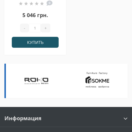
0
(2745x800x730) Дуб
Сонома Гамма
5 046 грн.
стиль
-
+
КУПИТЬ
Информация