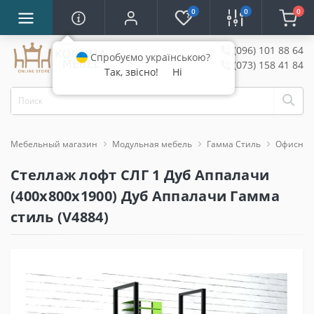
0
0
0
(096) 101 88 64
Спробуємо українською?
(073) 158 41 84
Так, звісно!
Ні
Мебельный магазин
Модульная мебель
Гамма Стиль
Офисная
Стеллаж лофт СЛГ 1 Дуб Аппалачи
(400x800x1900) Дуб Аппалачи Гамма
стиль (V4884)