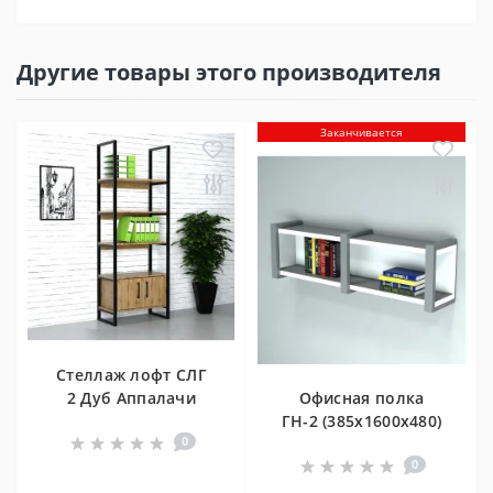
Другие товары этого производителя
Заканчивается
Стеллаж лофт СЛГ
2 Дуб Аппалачи
Офисная полка
(400x800x1900) Дуб
ГН-2 (385x1600x480)
0
Аппалачи Гамма
Серый/Белый
0
стиль (V4888)
Гамма стиль (V5094)