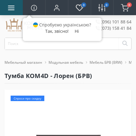
0
0
0
(096) 101 88 64
Спробуємо українською?
(073) 158 41 84
Так, звісно!
Ні
Мебельный магазин
Модульная мебель
Мебель БРВ (BRW)
Меб
Тумба KOM4D - Лорен (БРВ)
Спроси про скидку