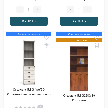
-
+
-
+
КУПИТЬ
КУПИТЬ
Спроси про скидку
Спроси про скидку
Популярный
Стеллаж JREG 4so/50
Индиана (сосна аризонская)
Стеллаж JREG2DO/80
Индиана
0