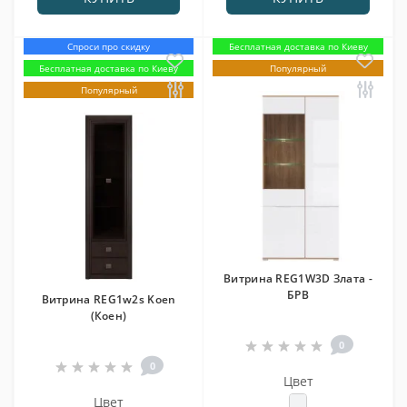
Спроси про скидку
Бесплатная доставка по Киеву
Бесплатная доставка по Киеву
Популярный
Популярный
Витрина REG1W3D Злата -
БРВ
Витрина REG1w2s Koen
(Коен)
0
0
Цвет
Цвет