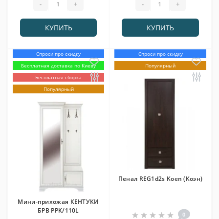
-
+
-
+
КУПИТЬ
КУПИТЬ
Спроси про скидку
Спроси про скидку
Бесплатная доставка по Киеву
Популярный
Бесплатная сборка
Популярный
Пенал REG1d2s Koen (Коэн)
Мини-прихожая КЕНТУКИ
БРВ PPK/110L
0