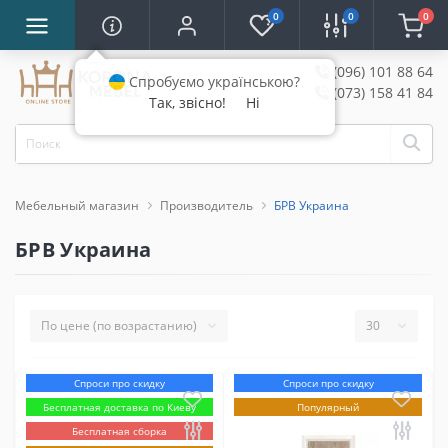
0
0
0
(096) 101 88 64
Спробуємо українською?
(073) 158 41 84
Так, звісно!
Ні
Мебельный магазин
Производитель
БРВ Украина
БРВ Украина
Спроси про скидку
Спроси про скидку
Бесплатная доставка по Киеву
Популярный
Бесплатная сборка