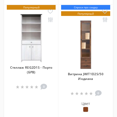
Популярный
Спроси про скидку
Популярный
Стеллаж REG2D1S - Порто
(БРВ)
Витрина JWIT1D2S/50
Индиана
0
0
Цвет