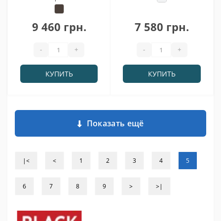
9 460 грн.
7 580 грн.
-
+
-
+
КУПИТЬ
КУПИТЬ
Показать ещё
|<
<
1
2
3
4
5
6
7
8
9
>
>|