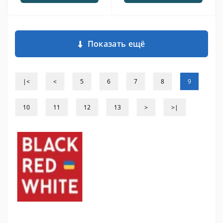
Показать ещё
|<
<
5
6
7
8
9
10
11
12
13
>
>|