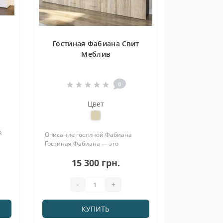
Гостиная Фабиана Свит
Меблив
0
Цвет
й
Описание гостиной Фабиана
Гостиная Фабиана — это
 в
вместительный мебельный
15 300 грн.
комплект для обустройства
гостиной комнаты. Модель
ами
сочетает функциональную
-
+
компоновку, шкафы для
ля
хранения, удобную ТВ-зону и
надстройку с витриной. Гостиная
КУПИТЬ
подходит для ква..