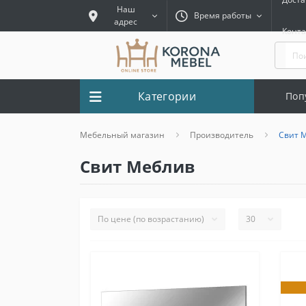
Наш
Время работы
адрес
Конт
Категории
Поп
Мебельный магазин
Производитель
Свит 
Свит Меблив