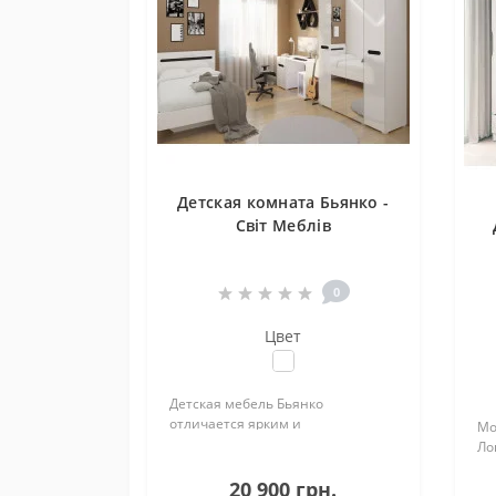
Детская комната Бьянко -
Світ Меблів
0
Цвет
Детская мебель Бьянко
отличается ярким и
Мо
современным оформлением. Чего
Ло
только стоит глянцевый,
Сві
кристально белый фасад. Данная
20 900 грн.
Ук