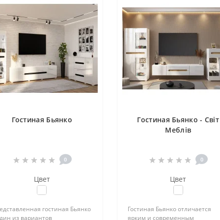
Гостиная Бьянко
Гостиная Бьянко - Світ
Меблів
0
0
Цвет
Цвет
едставленная гостиная Бьянко
Гостиная Бьянко отличается
один из вариантов
ярким и современным