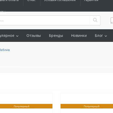
акты
улярное
Отзывы
Бренды
Новинки
Блог
Меблив
Популярный
Популярный