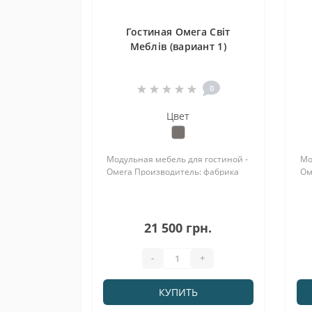
Гостиная Омега Світ
Меблів (вариант 1)
0
Цвет
Модульная мебель для гостиной -
Мо
Омега Производитель: фабрика
Ом
Світ Меблів / Svit Mebliv, Украина
Сві
Цвет корпус/фасад: бетон/белый
Ук
Материал - ДСП корпус, МДФ -
бе
фасад...
ко
21 500 грн.
-
+
КУПИТЬ