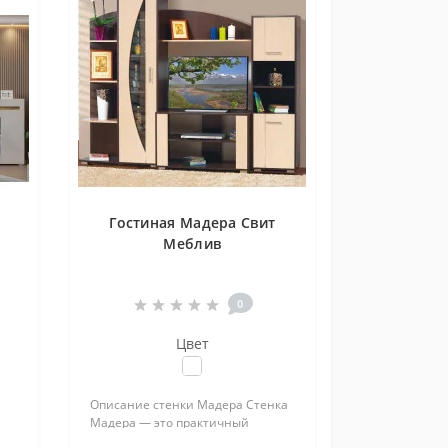
Гостиная Мадера Свит
Меблив
0
Цвет
Описание стенки Мадера Стенка
Мадера — это практичный
мебельный комплект для