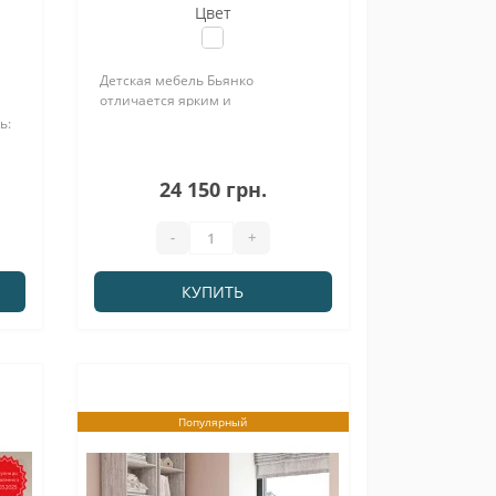
Цвет
Детская мебель Бьянко
отличается ярким и
современным оформлением. Чего
ь:
только стоит глянцевый,
v,
кристально белый фасад. Данная
мебель от производителя Світ
24 150 грн.
меблів предназначена для
,
обустройства детской комнаты.
-
+
Лояльная стоимость, гарантия и
хорошие ..
КУПИТЬ
Популярный