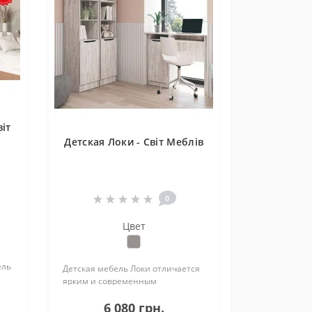
віт
Детская Локи - Світ Меблів
0
Цвет
ель
Детская мебель Локи отличается
а
ярким и современным
оформлением. Чего только стоит
я
6 080 грн.
глянцевый, кристально белый