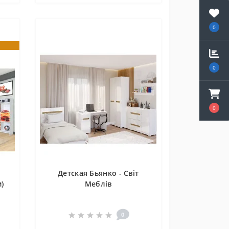
0
0
0
Детская Бьянко - Світ
)
Меблів
0