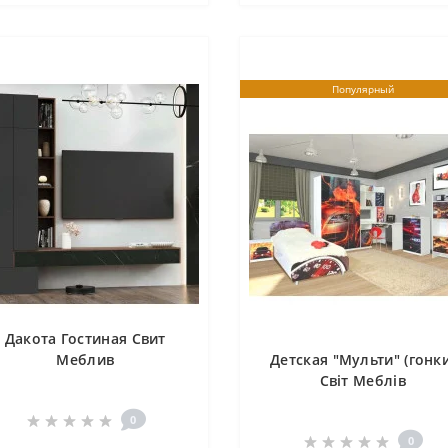
Популярный
Дакота Гостиная Свит
Меблив
Детская "Мульти" (гонки
Світ Меблів
0
0